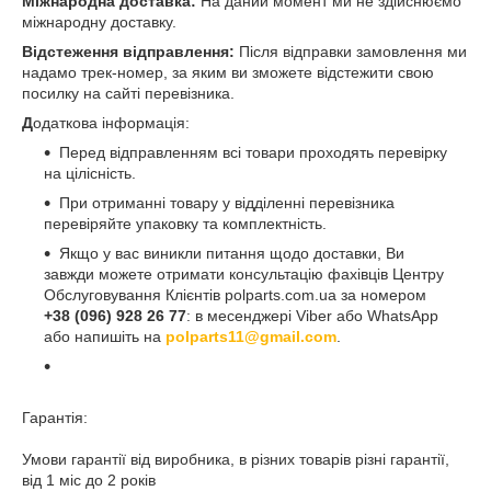
Міжнародна доставка:
На даний момент ми не здійснюємо
міжнародну доставку.
Відстеження відправлення:
Після відправки замовлення ми
надамо трек-номер, за яким ви зможете відстежити свою
посилку на сайті перевізника.
Д
одаткова інформація:
Перед відправленням всі товари проходять перевірку
на цілісність.
При отриманні товару у відділенні перевізника
перевіряйте упаковку та комплектність.
Якщо у вас виникли питання щодо доставки, Ви
завжди можете отримати консультацію фахівців Центру
Обслуговування Клієнтів polparts.com.ua за номером
+38 (096) 928 26 77
: в месенджері Viber або WhatsApp
або напишіть на
polparts11@gmail.com
.
Гарантія:
Умови гарантії від виробника, в різних товарів різні гарантії,
від 1 міс до 2 років