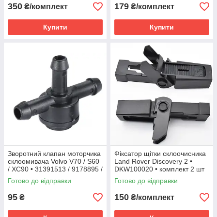
350
179
₴/комплект
₴/комплект
Купити
Купити
Зворотний клапан моторчика
Фіксатор щітки склоочисника
склоомивача Volvo V70 / S60
Land Rover Discovery 2 •
/ XC90 • 31391513 / 9178895 /
DKW100020 • комплект 2 шт
81438895
Готово до відправки
Готово до відправки
95
150
₴
₴/комплект