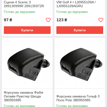
Cценік 4 Scenic 3
VW Golf 4 • 1J0955109A /
289130999R 289135972R
1J0955109AGRU
289130004R
Готово до відправки
Готово до відправки
97
123
₴
₴
Купити
Купити
Форсунка омивача Фабія
Октавія Румстер Шкода
Форсунка омивача Гольф 3
3B0955985
Поло Polo 3B0955985
Готово до відправки
Готово до відправки