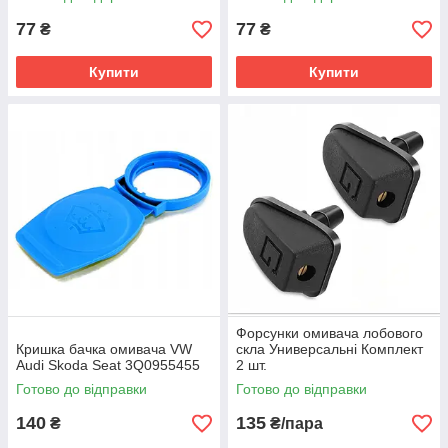
77
77
₴
₴
Купити
Купити
Форсунки омивача лобового
Кришка бачка омивача VW
скла Универсальні Комплект
Audi Skoda Seat 3Q0955455
2 шт.
Готово до відправки
Готово до відправки
140
135
₴
₴/пара