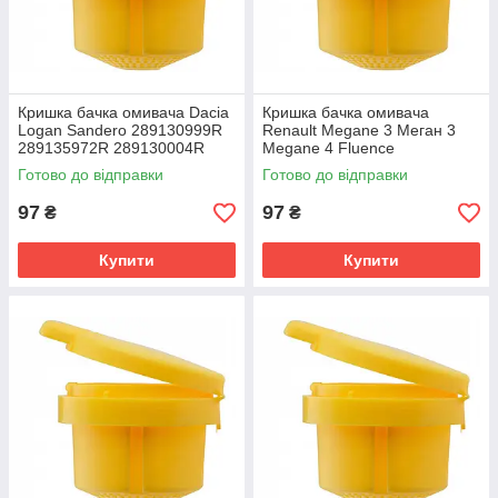
Кришка бачка омивача Dacia
Кришка бачка омивача
Logan Sandero 289130999R
Renault Megane 3 Меган 3
289135972R 289130004R
Megane 4 Fluence
289130999R 289135972R
Готово до відправки
Готово до відправки
289130004R
97
97
₴
₴
Купити
Купити