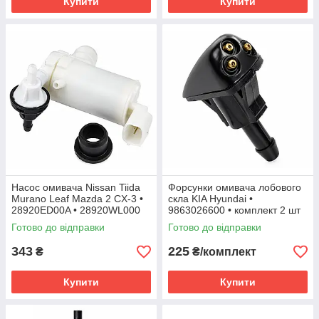
Купити
Купити
Насос омивача Nissan Tiida
Форсунки омивача лобового
Murano Leaf Mazda 2 CX-3 •
скла KIA Hyundai •
28920ED00A • 28920WL000
9863026600 • комплект 2 шт
Готово до відправки
Готово до відправки
343
225
₴
₴/комплект
Купити
Купити