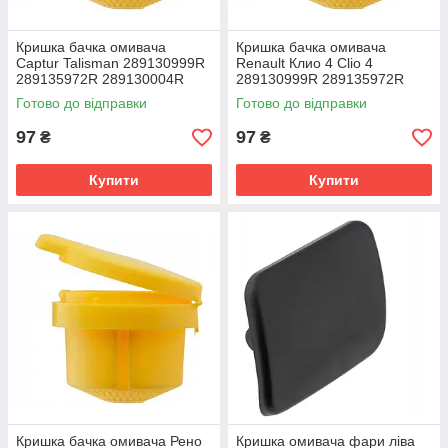
Кришка бачка омивача
Кришка бачка омивача
Captur Talisman 289130999R
Renault Клио 4 Clio 4
289135972R 289130004R
289130999R 289135972R
289130004R
Готово до відправки
Готово до відправки
97
97
₴
₴
Купити
Купити
Кришка бачка омивача Рено
Кришка омивача фари ліва