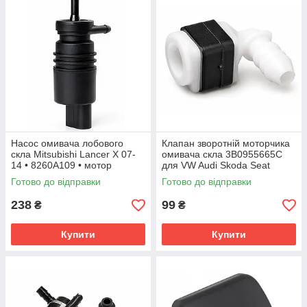
Насос омивача лобового
Клапан зворотній моторчика
скла Mitsubishi Lancer X 07-
омивача скла 3B0955665C
14 • 8260A109 • мотор
для VW Audi Skoda Seat
омивача
Готово до відправки
Готово до відправки
238
99
₴
₴
Купити
Купити