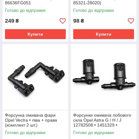
86636FG051
85321-28020)
Готово до відправки
Готово до відправки
249
98
₴
₴
Купити
Купити
Форсунка омивача фари
Форсунки омивача лобового
Opel Vectra • ліва + права
скла Opel Astra G / H / J
(комплект 2 шт.)
12782508 • 1451329 •
12782509 • 1451330
Готово до відправки
Готово до відправки
комплект