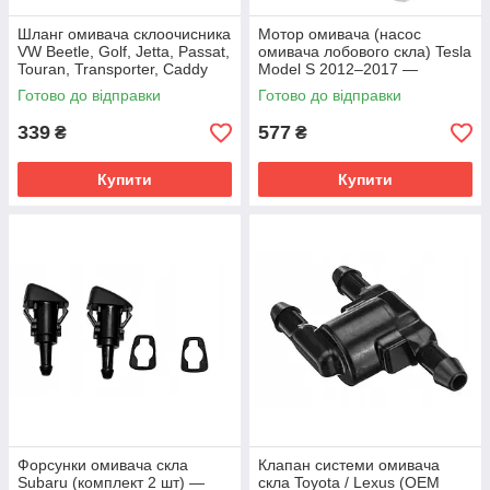
Шланг омивача склоочисника
Мотор омивача (насос
VW Beetle, Golf, Jetta, Passat,
омивача лобового скла) Tesla
Touran, Transporter, Caddy
Model S 2012–2017 —
(1J0955751D / 1J0955751C)
1005453-00-C / 100545300C
Готово до відправки
Готово до відправки
339
577
₴
₴
Купити
Купити
Форсунки омивача скла
Клапан системи омивача
Subaru (комплект 2 шт) —
скла Toyota / Lexus (OEM