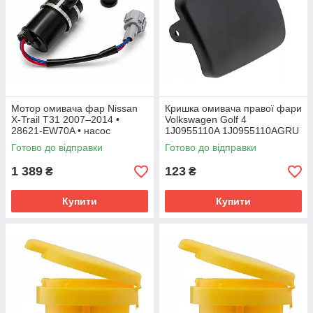
Мотор омивача фар Nissan
Кришка омивача правої фари
X-Trail T31 2007–2014 •
Volkswagen Golf 4
28621-EW70A • насос
1J0955110A 1J0955110AGRU
омивача фар
Готово до відправки
Готово до відправки
1 389
123
₴
₴
Купити
Купити