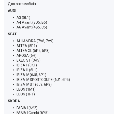
Для автомобілів:
AUDI
A3 (8L1)
A4 Avant (8D5, B5)
A6 Avant (4B5, C5)
SEAT
ALHAMBRA (7V8, 7V9)
ALTEA (5P1)
ALTEA XL (5P5, 5P8)
AROSA (6H)
EXEO ST (3R5)
IBIZA II (6K1)
IBIZA III (6L1)
IBIZA IV (6J5, 6P1)
IBIZA IV SPORTCOUPE (6J1, 6P5)
IBIZA IV ST (6J8, 6P8)
LEON (1M1)
LEON (1P1)
SKODA
FABIA I (6Y2)
FABIA I Combi (6Y5)