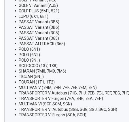
GOLF V Variant (1K5)
GOLF VI Variant (AJ5)
GOLF PLUS (5M1, 521)
LUPO (6X1, 6E1)
PASSAT Variant (3B5)
PASSAT Variant (3B6)
PASSAT Variant (3C5)
PASSAT Variant (365)
PASSAT ALLTRACK (365)
POLO (6N1)
POLO (6N2)
POLO (9N_)
SCIROCCO (137, 138)
SHARAN (7M8, 7M9, 7M6)
TIGUAN (5N_)
TOURAN (1T1, 1T2)
MULTIVAN V (7HM, 7HN, 7HF, 7EF, 7EM, 7EN)
TRANSPORTER V Autobus (7HB, 7HJ, 7EB, 7EJ, 7EF, 7EG, 7HF,
TRANSPORTER V Furgon (7HA, 7HH, 7EA, 7EH)
MULTIVAN VI (SGF, SGM, SGN)
TRANSPORTER VI Autobus (SGB, SGG, SGJ, SGC, SGH)
TRANSPORTER VI Furgon (SGA, SGH)