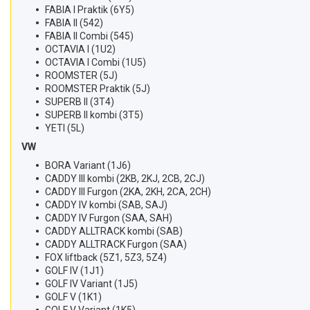
FABIA I Praktik (6Y5)
FABIA II (542)
FABIA II Combi (545)
OCTAVIA I (1U2)
OCTAVIA I Combi (1U5)
ROOMSTER (5J)
ROOMSTER Praktik (5J)
SUPERB II (3T4)
SUPERB II kombi (3T5)
YETI (5L)
VW
BORA Variant (1J6)
CADDY III kombi (2KB, 2KJ, 2CB, 2CJ)
CADDY III Furgon (2KA, 2KH, 2CA, 2CH)
CADDY IV kombi (SAB, SAJ)
CADDY IV Furgon (SAA, SAH)
CADDY ALLTRACK kombi (SAB)
CADDY ALLTRACK Furgon (SAA)
FOX liftback (5Z1, 5Z3, 5Z4)
GOLF IV (1J1)
GOLF IV Variant (1J5)
GOLF V (1K1)