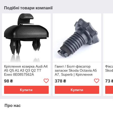
Подібні товари компанії
Кріплення козирка Audi A4
Гвинт / Болт-фіксатор
Фікс
A5 Q5 A1 A3 Q3 Q2 TT
запаски Skoda Octavia A5
Sko
Exeo 8E0857562A
A7, Superb | Кріплення
8E0857561 8U0857562
запасного колеса
98
378
73
₴
₴
чорне — фіксатор
1K0803899D
сонцезахисного козирка,
Купити
Купити
Про нас