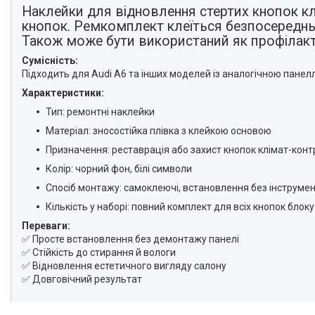
Наклейки для відновлення стертих кнопок к
кнопок. Ремкомплект клеїться безпосередньо
Також може бути використаний як профілакти
Сумісність:
Підходить для Audi A6 та інших моделей із аналогічною панел
Характеристики:
Тип: ремонтні наклейки
Матеріал: зносостійка плівка з клейкою основою
Призначення: реставрація або захист кнопок клімат-кон
Колір: чорний фон, білі символи
Спосіб монтажу: самоклеючі, встановлення без інструмен
Кількість у наборі: повний комплект для всіх кнопок блоку
Переваги:
✅ Просте встановлення без демонтажу панелі
✅ Стійкість до стирання й вологи
✅ Відновлення естетичного вигляду салону
✅ Довговічний результат