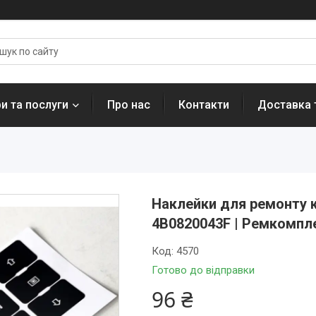
и та послуги
Про нас
Контакти
Доставка 
Наклейки для ремонту к
4B0820043F | Ремкомпле
Код:
4570
Готово до відправки
96 ₴