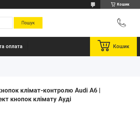
Кошик
та оплата
Кошик
нопок клімат-контролю Audi A6 |
кт кнопок клімату Ауді