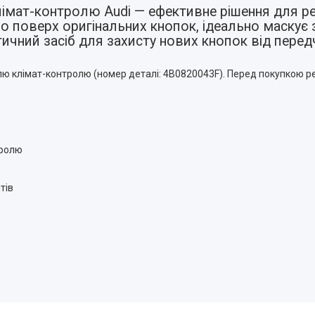
лімат-контролю Audi — ефективне рішення для р
 поверх оригінальних кнопок, ідеально маскує 
чний засіб для захисту нових кнопок від перед
лю клімат-контролю (номер деталі: 4B0820043F). Перед покупкою ре
тролю
тів