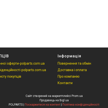
ПЦІВ
Інформація
чної оферти-polparts.com.ua
Повернення та обмін
іденційності-polparts.com.ua
Доставка і оплата
исту покупців
Про компанію
Контакти
Сайт створений на маркетплейсі
Prom.ua
Продавець на Bigl.ua
POLPARTS |
Поскаржитися на контент
|
Політика конфіденційності