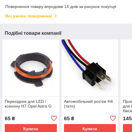
Повернення товару впродовж 14 днів за рахунок покупця
Всі умови повернення
Подібні товари компанії
Перехідник для LED /
Автомобільний роз'єм H4
Пров
ксенону H7 Opel Astra G
(тато)
для 
бікс
(уні
65
65
145
₴
₴
Купити
Купити