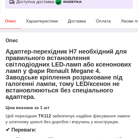
Доступна доставка
Опис
Характеристики
Доставка
Оплата
Умови п
Опис
Адаптер-перехідник H7 необхідний для
правильного встановлення
світлодіодних LED-ламп або ксенонових
ламп у фари
Renault Megane 4
.
Заводське кріплення розраховане під
галогенні лампи, тому LED/ксенон не
встановлюються без спеціального
адаптера.
Ціна вказана за 1 шт
Цей перехідник
TK112
забезпечує надійне фіксування лампи
у штатному цоколі без доробок і втручань у конструкцію.
✔ Переваги: